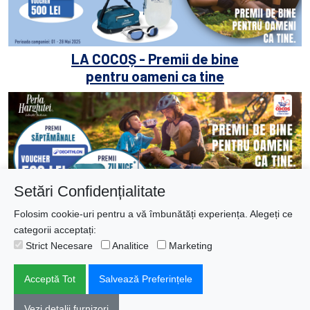
LA COCOȘ - Premii de bine
pentru oameni ca tine
Setări Confidențialitate
Folosim cookie-uri pentru a vă îmbunătăți experiența. Alegeți ce
categorii acceptați:
Strict Necesare
Analitice
Marketing
Acceptă Tot
Salvează Preferințele
Copyright © 2025 ∣ All Rights Reserved ∣
Vezi detalii furnizori